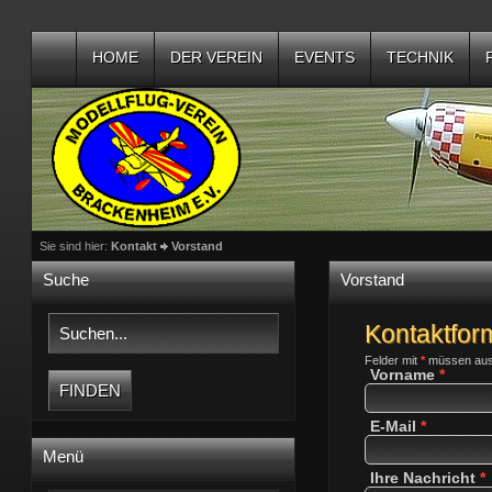
HOME
DER VEREIN
EVENTS
TECHNIK
Sie sind hier:
Kontakt
Vorstand
Suche
Vorstand
Kontaktfor
Felder mit
*
müssen ausg
Vorname
*
E-Mail
*
Menü
Ihre Nachricht
*